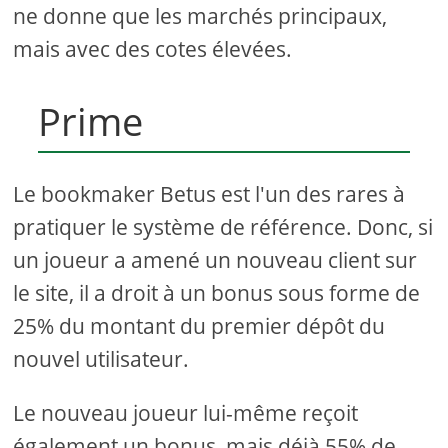
ne donne que les marchés principaux,
mais avec des cotes élevées.
Prime
Le bookmaker Betus est l'un des rares à
pratiquer le système de référence. Donc, si
un joueur a amené un nouveau client sur
le site, il a droit à un bonus sous forme de
25% du montant du premier dépôt du
nouvel utilisateur.
Le nouveau joueur lui-même reçoit
également un bonus, mais déjà 55% de