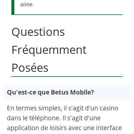
aime.
Questions
Fréquemment
Posées
Qu'est-ce que Betus Mobile?
En termes simples, il s'agit d'un casino
dans le téléphone. Il s'agit d'une
application de loisirs avec une interface