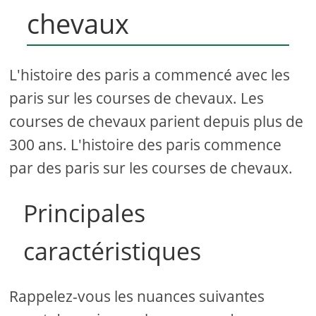
chevaux
L'histoire des paris a commencé avec les
paris sur les courses de chevaux. Les
courses de chevaux parient depuis plus de
300 ans. L'histoire des paris commence
par des paris sur les courses de chevaux.
Principales
caractéristiques
Rappelez-vous les nuances suivantes