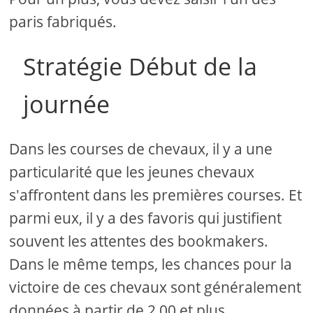
paris fabriqués.
Stratégie Début de la
journée
Dans les courses de chevaux, il y a une
particularité que les jeunes chevaux
s'affrontent dans les premières courses. Et
parmi eux, il y a des favoris qui justifient
souvent les attentes des bookmakers.
Dans le même temps, les chances pour la
victoire de ces chevaux sont généralement
données à partir de 2,00 et plus.