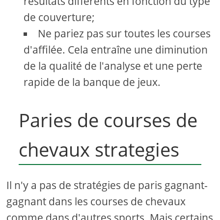
résultats différents en fonction du type
de couverture;
Ne pariez pas sur toutes les courses
d'affilée. Cela entraîne une diminution
de la qualité de l'analyse et une perte
rapide de la banque de jeux.
Paries de courses de
chevaux strategies
Il n'y a pas de stratégies de paris gagnant-
gagnant dans les courses de chevaux
comme dans d'autres sports. Mais certains