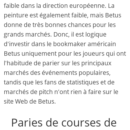
faible dans la direction européenne. La
peinture est également faible, mais Betus
donne de très bonnes chances pour les
grands marchés. Donc, il est logique
d'investir dans le bookmaker américain
Betus uniquement pour les joueurs qui ont
l'habitude de parier sur les principaux
marchés des événements populaires,
tandis que les fans de statistiques et de
marchés de pitch n'ont rien à faire sur le
site Web de Betus.
Paries de courses de