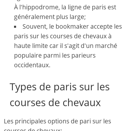
À l'hippodrome, la ligne de paris est
généralement plus large;
Souvent, le bookmaker accepte les
paris sur les courses de chevaux à
haute limite car il s'agit d'un marché
populaire parmi les parieurs
occidentaux.
Types de paris sur les
courses de chevaux
Les principales options de pari sur les
courses de chevaux: