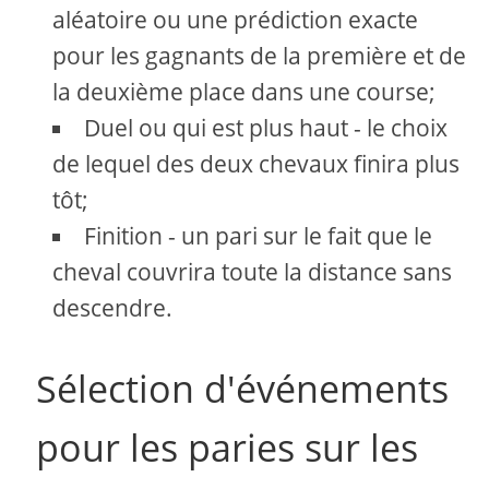
aléatoire ou une prédiction exacte
pour les gagnants de la première et de
la deuxième place dans une course;
Duel ou qui est plus haut - le choix
de lequel des deux chevaux finira plus
tôt;
Finition - un pari sur le fait que le
cheval couvrira toute la distance sans
descendre.
Sélection d'événements
pour les paries sur les