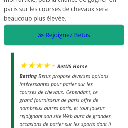
paris sur les courses de chevaux sera
beaucoup plus élevée.
Rejoignez Betus
★★★★⋆
BetUS Horse
Betting
Betus propose diverses options
intéressantes pour parier sur les
courses de chevaux. Cependant, ce
grand fournisseur de paris offre de
nombreux autres paris, et tout joueur
rejoignant son site Web aura de grandes
occasions de parier sur les sports dont il