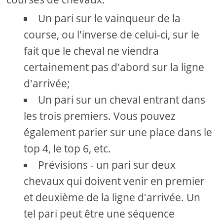
Un pari sur le vainqueur de la
course, ou l'inverse de celui-ci, sur le
fait que le cheval ne viendra
certainement pas d'abord sur la ligne
d'arrivée;
Un pari sur un cheval entrant dans
les trois premiers. Vous pouvez
également parier sur une place dans le
top 4, le top 6, etc.
Prévisions - un pari sur deux
chevaux qui doivent venir en premier
et deuxième de la ligne d'arrivée. Un
tel pari peut être une séquence