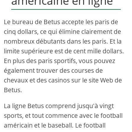
américaine en ligne
Le bureau de Betus accepte les paris de
cinq dollars, ce qui élimine clairement de
nombreux débutants dans les paris. Et la
limite supérieure est de cent mille dollars.
En plus des paris sportifs, vous pouvez
également trouver des courses de
chevaux et des casinos sur le site Web de
Betus.
La ligne Betus comprend jusqu'à vingt
sports, et tout commence avec le football
américain et le baseball. Le football