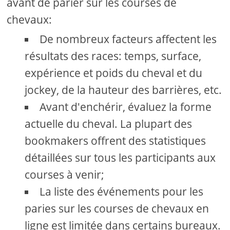
avant de parier sur les courses de
chevaux:
De nombreux facteurs affectent les
résultats des races: temps, surface,
expérience et poids du cheval et du
jockey, de la hauteur des barrières, etc.
Avant d'enchérir, évaluez la forme
actuelle du cheval. La plupart des
bookmakers offrent des statistiques
détaillées sur tous les participants aux
courses à venir;
La liste des événements pour les
paries sur les courses de chevaux en
ligne est limitée dans certains bureaux.