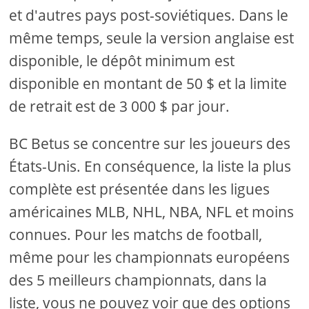
et d'autres pays post-soviétiques. Dans le
même temps, seule la version anglaise est
disponible, le dépôt minimum est
disponible en montant de 50 $ et la limite
de retrait est de 3 000 $ par jour.
BC Betus se concentre sur les joueurs des
États-Unis. En conséquence, la liste la plus
complète est présentée dans les ligues
américaines MLB, NHL, NBA, NFL et moins
connues. Pour les matchs de football,
même pour les championnats européens
des 5 meilleurs championnats, dans la
liste, vous ne pouvez voir que des options