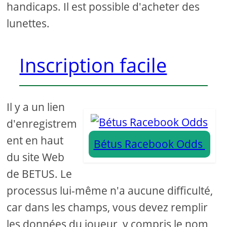
handicaps. Il est possible d'acheter des
lunettes.
Inscription facile
Il y a un lien
d'enregistrem
ent en haut
Bétus Racebook Odds
du site Web
de BETUS. Le
processus lui-même n'a aucune difficulté,
car dans les champs, vous devez remplir
les données du joueur, y compris le nom