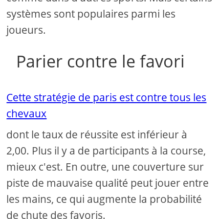
systèmes sont populaires parmi les
joueurs.
Parier contre le favori
Cette stratégie de paris est contre tous les
chevaux
dont le taux de réussite est inférieur à
2,00. Plus il y a de participants à la course,
mieux c'est. En outre, une couverture sur
piste de mauvaise qualité peut jouer entre
les mains, ce qui augmente la probabilité
de chute des favoris.