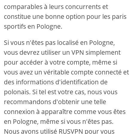
comparables à leurs concurrents et
constitue une bonne option pour les paris
sportifs en Pologne.
Si vous n'êtes pas localisé en Pologne,
vous devrez utiliser un VPN simplement
pour accéder à votre compte, même si
vous avez un véritable compte connecté et
des informations d'identification de
polonais. Si tel est votre cas, nous vous
recommandons d'obtenir une telle
connexion à apparaître comme vous êtes
en Pologne, même si vous n'êtes pas.
Nous avons utilisé RUSVPN pour vous