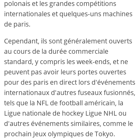
polonais et les grandes compétitions
internationales et quelques-uns machines
de paris.
Cependant, ils sont généralement ouverts
au cours de la durée commerciale
standard, y compris les week-ends, et ne
peuvent pas avoir leurs portes ouvertes
pour des paris en direct lors d'événements
internationaux d'autres fuseaux fusionnés,
tels que la NFL de football américain, la
Ligue nationale de hockey Ligue NHL ou
d'autres événements similaires, comme le
prochain Jeux olympiques de Tokyo.