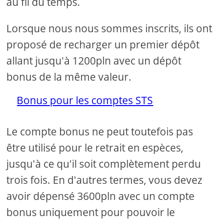
au fil du temps.
Lorsque nous nous sommes inscrits, ils ont
proposé de recharger un premier dépôt
allant jusqu'à 1200pln avec un dépôt
bonus de la même valeur.
Bonus pour les comptes STS
Le compte bonus ne peut toutefois pas
être utilisé pour le retrait en espèces,
jusqu'à ce qu'il soit complètement perdu
trois fois. En d'autres termes, vous devez
avoir dépensé 3600pln avec un compte
bonus uniquement pour pouvoir le