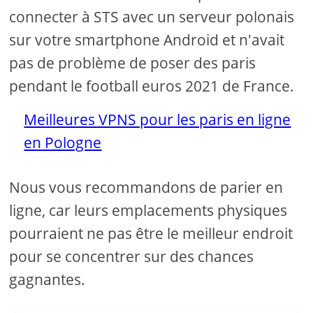
connecter à STS avec un serveur polonais
sur votre smartphone Android et n'avait
pas de problème de poser des paris
pendant le football euros 2021 de France.
Meilleures VPNS pour les paris en ligne
en Pologne
Nous vous recommandons de parier en
ligne, car leurs emplacements physiques
pourraient ne pas être le meilleur endroit
pour se concentrer sur des chances
gagnantes.