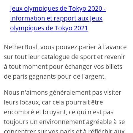
Jeux olympiques de Tokyo 2020 -
Information et rapport aux Jeux
olympiques de Tokyo 2021
NetherBual, vous pouvez parier à l'avance
sur tout leur catalogue de sport et revenir
à tout moment pour échanger vos billets
de paris gagnants pour de l'argent.
Nous n'aimons généralement pas visiter
leurs locaux, car cela pourrait être
encombré et bruyant, ce qui n'est pas
toujours un environnement agréable à se
concentrer sur vos paris et à réfléchir aux