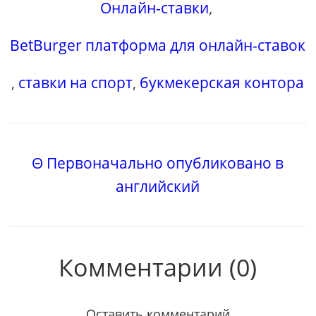
Онлайн-ставки
,
BetBurger платформа для онлайн-ставок
,
ставки на спорт
,
букмекерская контора
Θ Первоначально опубликовано в
английский
Комментарии (0)
Оставить комментарий