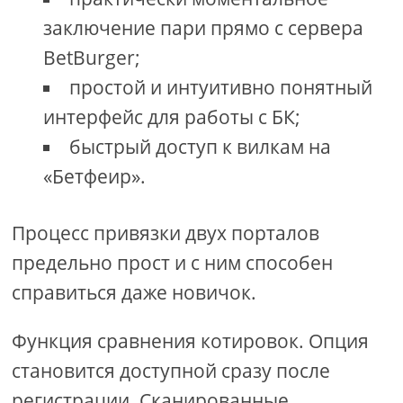
заключение пари прямо с сервера
BetBurger;
простой и интуитивно понятный
интерфейс для работы с БК;
быстрый доступ к вилкам на
«Бетфеир».
Процесс привязки двух порталов
предельно прост и с ним способен
справиться даже новичок.
Функция сравнения котировок. Опция
становится доступной сразу после
регистрации. Сканированные