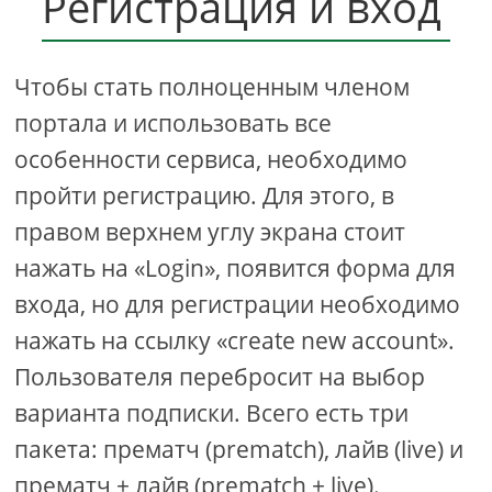
Регистрация и вход
Чтобы стать полноценным членом
портала и использовать все
особенности сервиса, необходимо
пройти регистрацию. Для этого, в
правом верхнем углу экрана стоит
нажать на «Login», появится форма для
входа, но для регистрации необходимо
нажать на ссылку «create new account».
Пользователя перебросит на выбор
варианта подписки. Всего есть три
пакета: прематч (prematch), лайв (live) и
прематч + лайв (prematch + live).