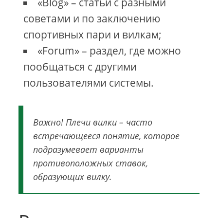
«Blog» – статьи с разными
советами и по заключению
спортивных пари и вилкам;
«Forum» – раздел, где можно
пообщаться с другими
пользователями системы.
Важно! Плечи вилки – часто
встречающееся понятие, которое
подразумевает варианты
противоположных ставок,
образующих вилку.