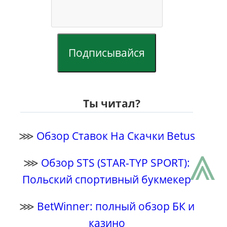
Подписывайся
Ты читал?
⋙
Обзор Ставок На Скачки Betus
⩓
⋙
Обзор STS (STAR-TYP SPORT):
Польский спортивный букмекер
⋙
BetWinner: полный обзор БК и
казино