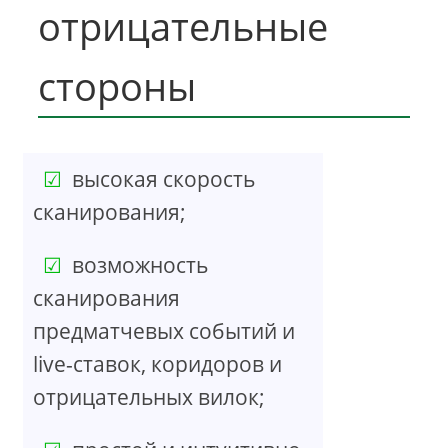
отрицательные
стороны
высокая скорость
сканирования;
возможность
сканирования
предматчевых событий и
live-ставок, коридоров и
отрицательных вилок;