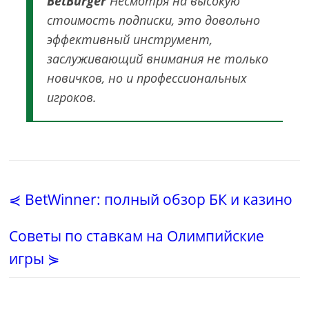
BetBurger
Несмотря на высокую
стоимость подписки, это довольно
эффективный инструмент,
заслуживающий внимания не только
новичков, но и профессиональных
игроков.
⋞ BetWinner: полный обзор БК и казино
Советы по ставкам на Олимпийские
игры ⋟