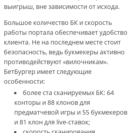
выигрыш, вне зависимости от исхода.
Большое количество БК и скорость
работы портала обеспечивает удобство
клиента. Не на последнем месте стоит
безопасность, ведь букмекеры активно
противодействуют «вилочникам».
БетБургер имеет следующие
особенности:
более ста сканируемых БК: 64
конторы и 88 клонов для
предматчевой игры и 55 букмекеров
и 81 клон для live-ставок;
скорость сканирования