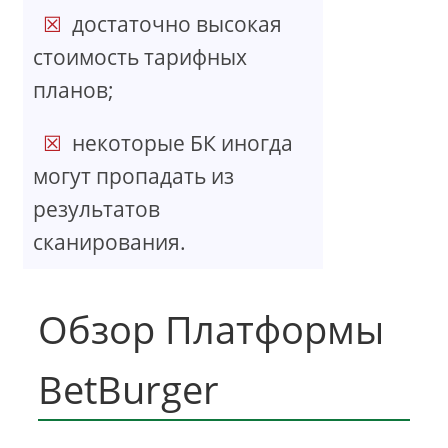
достаточно высокая
стоимость тарифных
планов;
некоторые БК иногда
могут пропадать из
результатов
сканирования.
Обзор Платформы
BetBurger