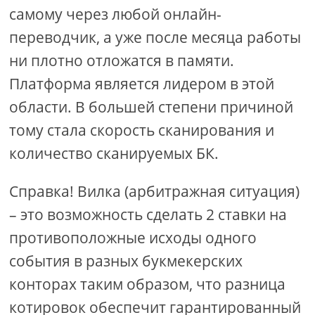
самому через любой онлайн-
переводчик, а уже после месяца работы
ни плотно отложатся в памяти.
Платформа является лидером в этой
области. В большей степени причиной
тому стала скорость сканирования и
количество сканируемых БК.
Справка! Вилка (арбитражная ситуация)
– это возможность сделать 2 ставки на
противоположные исходы одного
события в разных букмекерских
конторах таким образом, что разница
котировок обеспечит гарантированный