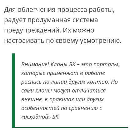
Для облегчения процесса работы,
радует продуманная система
предупреждений. Их можно
настраивать по своему усмотрению.
Внимание! Клоны БК – это порталы,
которые применяют в работе
роспись по линии других контор. Но
сами клоны могут отличаться
внешне, в правилах или других
особенностей по сравнению с
«исходной» БК.