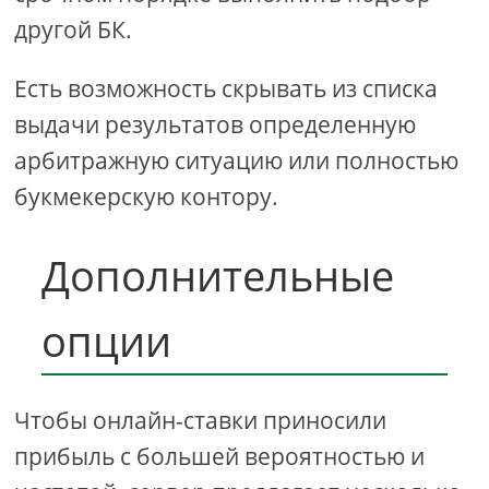
другой БК.
Есть возможность скрывать из списка
выдачи результатов определенную
арбитражную ситуацию или полностью
букмекерскую контору.
Дополнительные
опции
Чтобы онлайн-ставки приносили
прибыль с большей вероятностью и