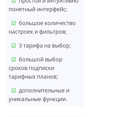
простой и интуитивно
понятный интерфейс;
большое количество
настроек и фильтров;
3 тарифа на выбор;
большой выбор
сроков подписки
тарифных планов;
дополнительные и
уникальные функции.