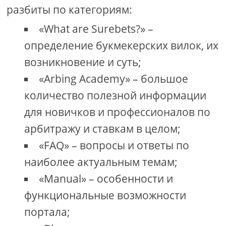
разбиты по категориям:
«What are Surebets?» –
определение букмекерских вилок, их
возникновение и суть;
«Arbing Academy» – большое
количество полезной информации
для новичков и профессионалов по
арбитражу и ставкам в целом;
«FAQ» – вопросы и ответы по
наиболее актуальным темам;
«Manual» – особенности и
функциональные возможности
портала;