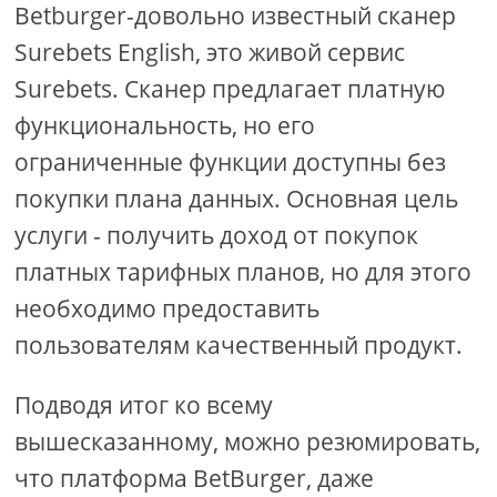
Betburger-довольно известный сканер
Surebets English, это живой сервис
Surebets. Сканер предлагает платную
функциональность, но его
ограниченные функции доступны без
покупки плана данных. Основная цель
услуги - получить доход от покупок
платных тарифных планов, но для этого
необходимо предоставить
пользователям качественный продукт.
Подводя итог ко всему
вышесказанному, можно резюмировать,
что платформа BetBurger, даже