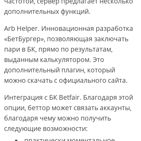
частотой, сервер предлагает несколько
дополнительных функций.
Arb Helper. Инновационная разработка
«БетБургер», позволяющая заключать
пари в БК, прямо по результатам,
выданным калькулятором. Это
дополнительный плагин, который
можно скачать с официального сайта.
Интеграция с БК Betfair. Благодаря этой
опции, беттор может связать аккаунты,
благодаря чему можно получить
следующие возможности:
практически моментальное