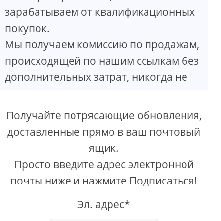
зарабатываем от квалификационных
покупок.
Мы получаем комиссию по продажам,
происходящей по нашим ссылкам без
дополнительных затрат, никогда не
Получайте потрясающие обновления,
доставленные прямо в ваш почтовый
ящик.
Просто введите адрес электронной
почты ниже и нажмите Подписаться!
Эл. адрес*