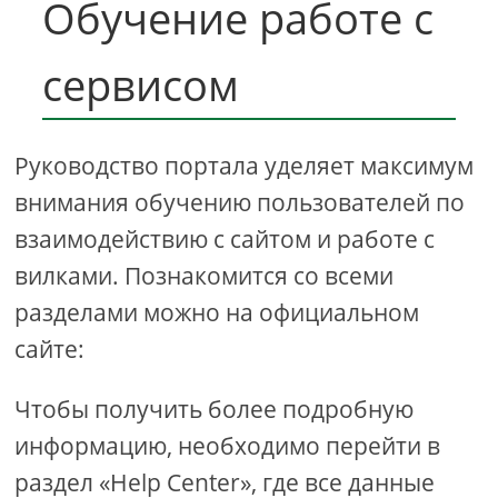
Обучение работе с
сервисом
Руководство портала уделяет максимум
внимания обучению пользователей по
взаимодействию с сайтом и работе с
вилками. Познакомится со всеми
разделами можно на официальном
сайте:
Чтобы получить более подробную
информацию, необходимо перейти в
раздел «Help Center», где все данные