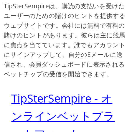
TipSterSempireは、購読の支払いを受けた
ユーザーのための賭けのヒントを提供する
ウェブサイトです。会社には無料で有料の
賭けのヒントがあります。彼らは主に競馬
に焦点を当てています。誰でもアカウント
にサインアップして、自分のEメールに送
信され、会員ダッシュボードに表示される
ベットチップの受信を開始できます。
TipSterSempire - オ
ンラインベットプラ