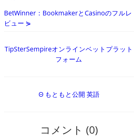
BetWinner：BookmakerとCasinoのフルレ
ビュー ⋟
TipSterSempireオンラインベットプラット
フォーム
Θ もともと公開 英語
コメント (0)