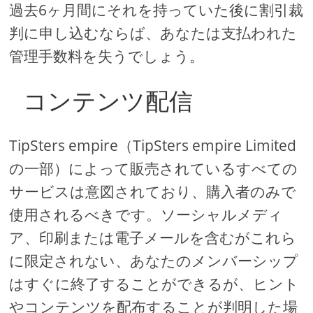
過去6ヶ月間にそれを持っていた後に割引裁
判に申し込むならば、あなたは支払われた
管理手数料を失うでしょう。
コンテンツ配信
TipSters empire（TipSters empire Limited
の一部）によって販売されているすべての
サービスは意図されており、購入者のみで
使用されるべきです。ソーシャルメディ
ア、印刷または電子メールを含むがこれら
に限定されない、あなたのメンバーシップ
はすぐに終了することができるが、ヒント
やコンテンツを配布することが判明した場