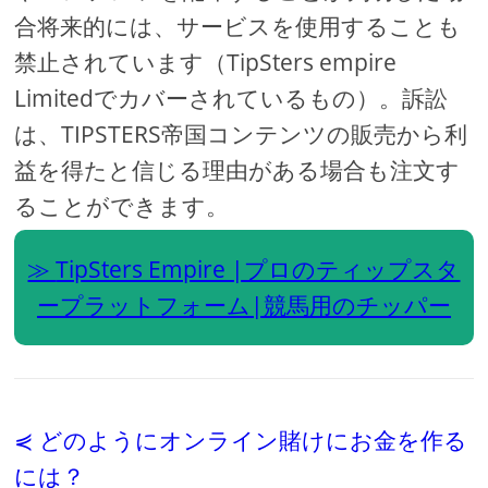
合将来的には、サービスを使用することも
禁止されています（TipSters empire
Limitedでカバーされているもの）。訴訟
は、TIPSTERS帝国コンテンツの販売から利
益を得たと信じる理由がある場合も注文す
ることができます。
TipSters Empire |プロのティップスタ
ープラットフォーム|競馬用のチッパー
⋞ どのようにオンライン賭けにお金を作る
には？