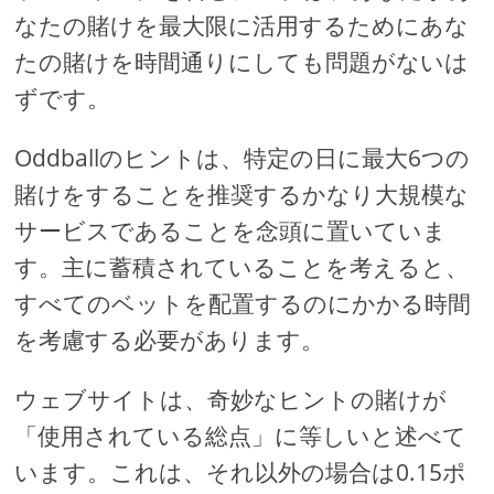
なたの賭けを最大限に活用するためにあな
たの賭けを時間通りにしても問題がないは
ずです。
Oddballのヒントは、特定の日に最大6つの
賭けをすることを推奨するかなり大規模な
サービスであることを念頭に置いていま
す。主に蓄積されていることを考えると、
すべてのベットを配置するのにかかる時間
を考慮する必要があります。
ウェブサイトは、奇妙なヒントの賭けが
「使用されている総点」に等しいと述べて
います。これは、それ以外の場合は0.15ポ