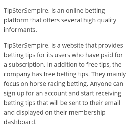
TipSterSempire. is an online betting
platform that offers several high quality
informants.
TipSterSempire. is a website that provides
betting tips for its users who have paid for
a subscription. In addition to free tips, the
company has free betting tips. They mainly
focus on horse racing betting. Anyone can
sign up for an account and start receiving
betting tips that will be sent to their email
and displayed on their membership
dashboard.