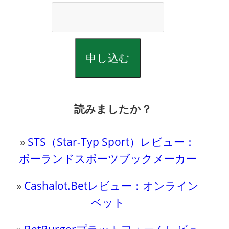
申し込む
読みましたか？
»
STS（Star-Typ Sport）レビュー：
ポーランドスポーツブックメーカー
»
Cashalot.Betレビュー：オンライン
ベット