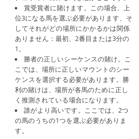
賞受賞者に賭けます。この場合、上
位3になる馬を選ぶ必要があります、そ
してそれがどの場所にかかるかは関係
ありません：最初、2番目または3分の
1。
勝者の正しいシーケンスの賭け。こ
こでは、場所に正しいマウントのシー
ケンスを選択する必要があります。勝
利の賭けは、場所が各馬のために正し
く推測されている場合になります。
誰がより高いです。ここでは、2つ
の馬のうちの1つを選ぶ必要がありま
す。