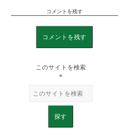
コメントを残す
コメントを残す
このサイトを検索
*
探す