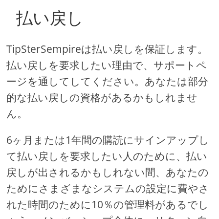
払い戻し
TipSterSempireは払い戻しを保証します。
払い戻しを要求したい理由で、サポートペ
ージを通してしてください。あなたは部分
的な払い戻しの資格があるかもしれませ
ん。
6ヶ月または1年間の購読にサインアップし
て払い戻しを要求したい人のために、払い
戻しが出されるかもしれない間、あなたの
ためにさまざまなシステムの設定に費やさ
れた時間のために10％の管理料があるでし