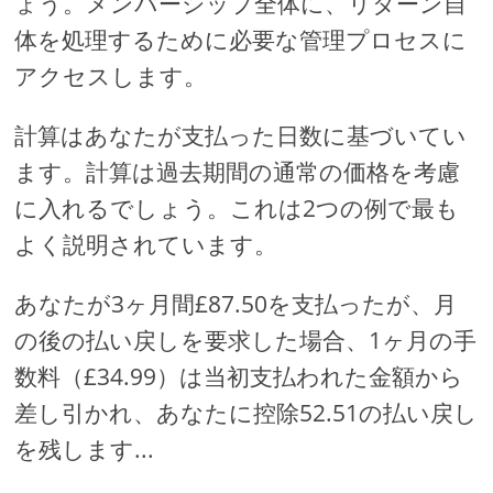
ょう。メンバーシップ全体に、リターン自
体を処理するために必要な管理プロセスに
アクセスします。
計算はあなたが支払った日数に基づいてい
ます。計算は過去期間の通常の価格を考慮
に入れるでしょう。これは2つの例で最も
よく説明されています。
あなたが3ヶ月間£87.50を支払ったが、月
の後の払い戻しを要求した場合、1ヶ月の手
数料（£34.99）は当初支払われた金額から
差し引かれ、あなたに控除52.51の払い戻し
を残します...