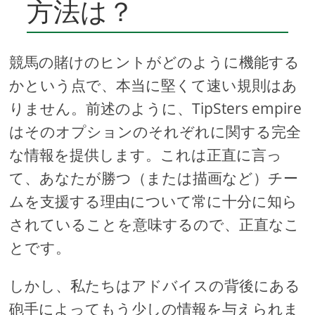
方法は？
競馬の賭けのヒントがどのように機能する
かという点で、本当に堅くて速い規則はあ
りません。前述のように、TipSters empire
はそのオプションのそれぞれに関する完全
な情報を提供します。これは正直に言っ
て、あなたが勝つ（または描画など）チー
ムを支援する理由について常に十分に知ら
されていることを意味するので、正直なこ
とです。
しかし、私たちはアドバイスの背後にある
砲手によってもう少しの情報を与えられま