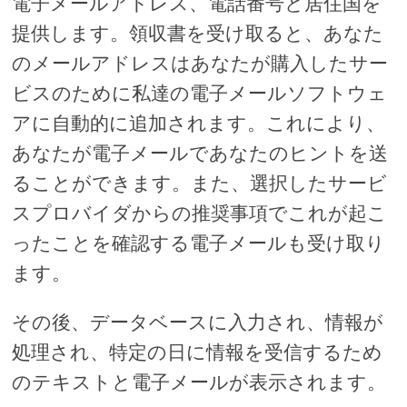
電子メールアドレス、電話番号と居住国を
提供します。領収書を受け取ると、あなた
のメールアドレスはあなたが購入したサー
ビスのために私達の電子メールソフトウェ
アに自動的に追加されます。これにより、
あなたが電子メールであなたのヒントを送
ることができます。また、選択したサービ
スプロバイダからの推奨事項でこれが起こ
ったことを確認する電子メールも受け取り
ます。
その後、データベースに入力され、情報が
処理され、特定の日に情報を受信するため
のテキストと電子メールが表示されます。