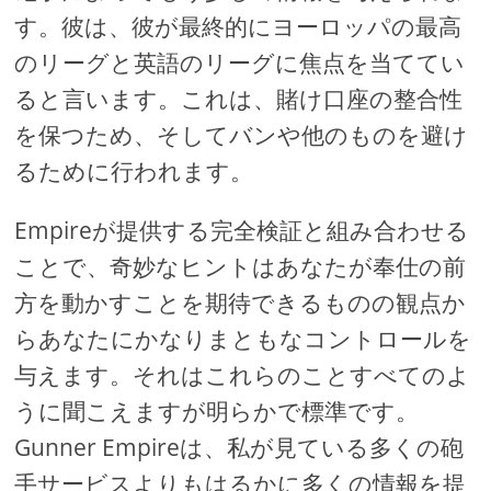
す。彼は、彼が最終的にヨーロッパの最高
のリーグと英語のリーグに焦点を当ててい
ると言います。これは、賭け口座の整合性
を保つため、そしてバンや他のものを避け
るために行われます。
Empireが提供する完全検証と組み合わせる
ことで、奇妙なヒントはあなたが奉仕の前
方を動かすことを期待できるものの観点か
らあなたにかなりまともなコントロールを
与えます。それはこれらのことすべてのよ
うに聞こえますが明らかで標準です。
Gunner Empireは、私が見ている多くの砲
手サービスよりもはるかに多くの情報を提