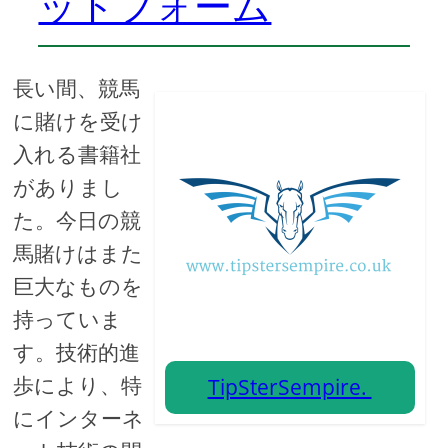
ットフォーム
長い間、競馬
に賭けを受け
入れる書籍社
がありまし
た。今日の競
馬賭けはまた
巨大なものを
持っていま
す。技術的進
歩により、特
TipSterSempire.
にインターネ