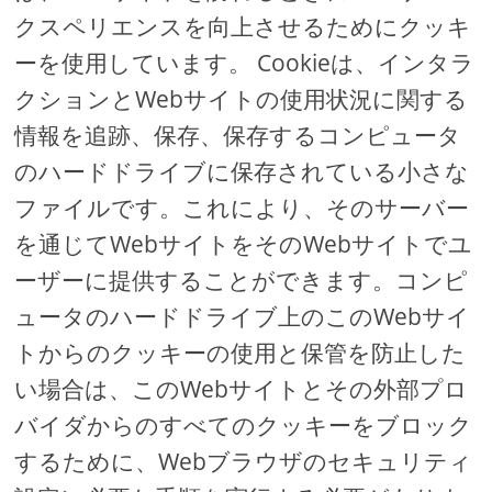
クスペリエンスを向上させるためにクッキ
ーを使用しています。 Cookieは、インタラ
クションとWebサイトの使用状況に関する
情報を追跡、保存、保存するコンピュータ
のハードドライブに保存されている小さな
ファイルです。これにより、そのサーバー
を通じてWebサイトをそのWebサイトでユ
ーザーに提供することができます。コンピ
ュータのハードドライブ上のこのWebサイ
トからのクッキーの使用と保管を防止した
い場合は、このWebサイトとその外部プロ
バイダからのすべてのクッキーをブロック
するために、Webブラウザのセキュリティ