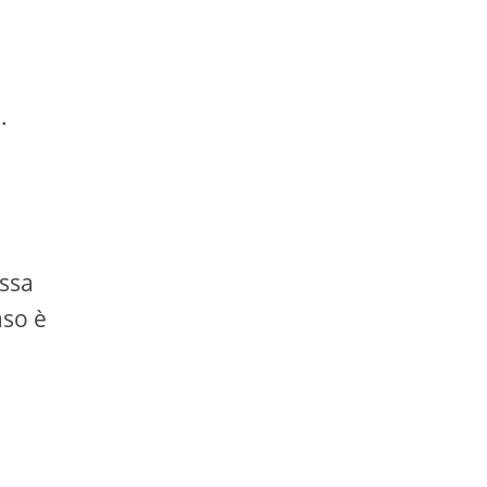
.
essa
aso è