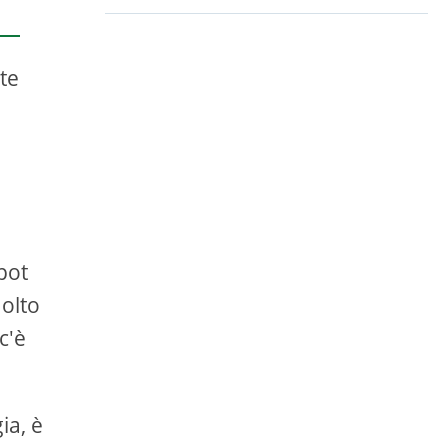
lte
i
kpot
molto
c'è
ia, è