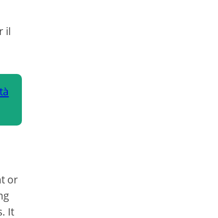
 il
tà
t or
ng
. It