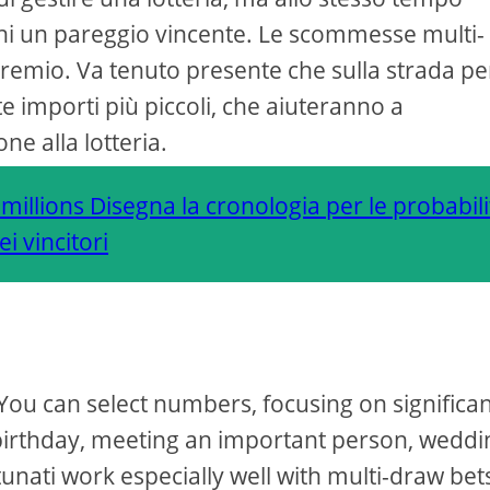
hi un pareggio vincente. Le scommesse multi-
emio. Va tenuto presente che sulla strada per
e importi più piccoli, che aiuteranno a
ne alla lotteria.
illions Disegna la cronologia per le probabili
ei vincitori
ou can select numbers, focusing on significan
a birthday, meeting an important person, weddi
unati work especially well with multi-draw bets